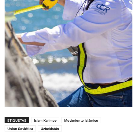
ETIQUETAS
Islam Karimov
Movimiento Islámico
Unión Soviética
Uzbekistán