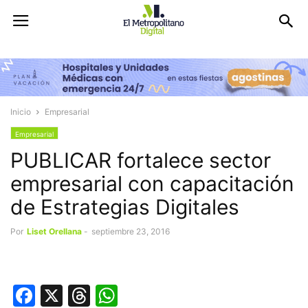
Inicio
Empresarial
Empresarial
PUBLICAR fortalece sector
empresarial con capacitación
de Estrategias Digitales
Por
Liset Orellana
-
septiembre 23, 2016
Facebook
X
Threads
WhatsApp