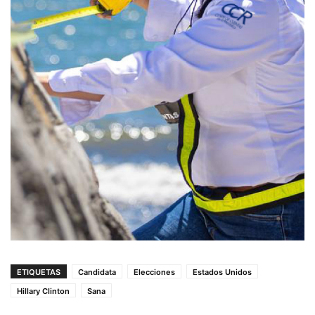
ETIQUETAS
Candidata
Elecciones
Estados Unidos
Hillary Clinton
Sana