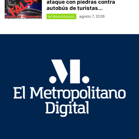
ataque con piedras contra
autobús de turistas...
agosto 7, 2026
INTERNACIONALES