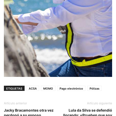
ETIQUETAS
ACSA
MOMO
Pago electrónico
Pólizas
Artículo anterior
Artículo siguiente
Jacky Bracamontes otra vez
Lula da Silva se defendió
perdonó a su esposo
llorando: «Prueben que soy