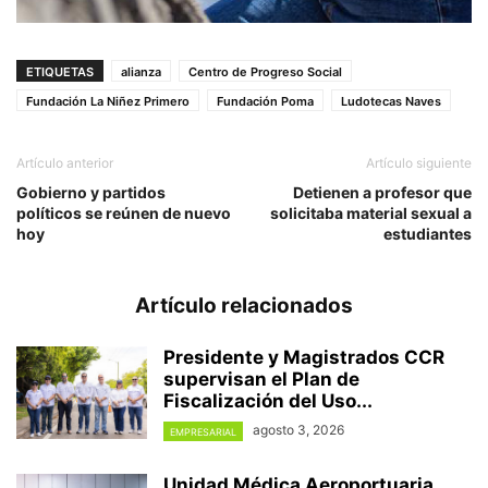
ETIQUETAS
alianza
Centro de Progreso Social
Fundación La Niñez Primero
Fundación Poma
Ludotecas Naves
Artículo anterior
Artículo siguiente
Gobierno y partidos
Detienen a profesor que
políticos se reúnen de nuevo
solicitaba material sexual a
hoy
estudiantes
Artículo relacionados
Presidente y Magistrados CCR
supervisan el Plan de
Fiscalización del Uso...
agosto 3, 2026
EMPRESARIAL
Unidad Médica Aeroportuaria