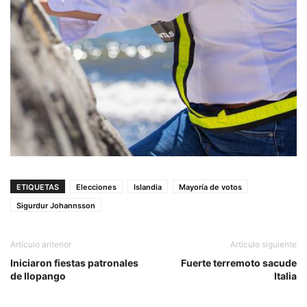
ETIQUETAS
Elecciones
Islandia
Mayoría de votos
Sigurdur Johannsson
Artículo anterior
Artículo siguiente
Iniciaron fiestas patronales
Fuerte terremoto sacude
de Ilopango
Italia