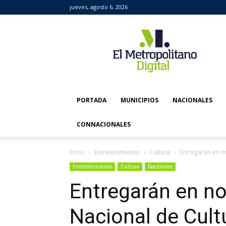
jueves, agosto 6, 2026
El
Metropolitano
Digital
PORTADA
MUNICIPIOS
NACIONALES
CONNACIONALES
Inicio
Entretenimiento
Cultura
Entregarán en n
Entretenimiento
Cultura
Nacionales
Entregarán en n
Nacional de Cult