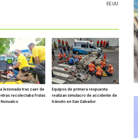
EE.UU.
ta lesionada tras caer de
Equipos de primera respuesta
entras recolectaba frutas
realizan simulacro de accidente de
o Nonualco
tránsito en San Salvador