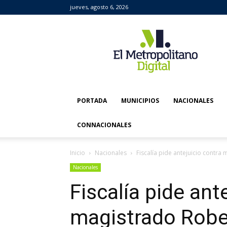
jueves, agosto 6, 2026
El
Metropolitano
Digital
PORTADA
MUNICIPIOS
NACIONALES
CONNACIONALES
Inicio
Nacionales
Fiscalía pide antejuicio contr
Nacionales
Fiscalía pide ant
magistrado Robe