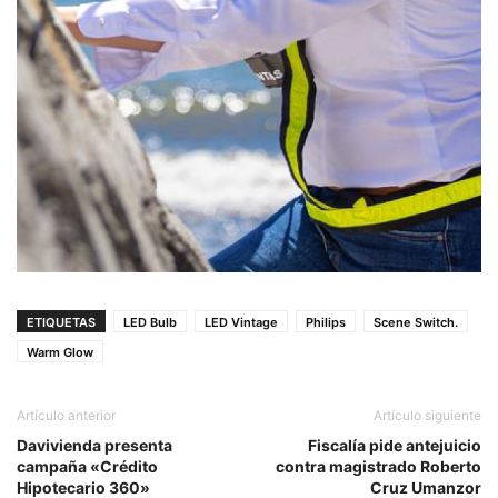
ETIQUETAS
LED Bulb
LED Vintage
Philips
Scene Switch.
Warm Glow
Artículo anterior
Artículo siguiente
Davivienda presenta
Fiscalía pide antejuicio
campaña «Crédito
contra magistrado Roberto
Hipotecario 360»
Cruz Umanzor