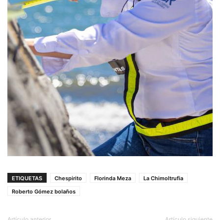
ETIQUETAS
Chespirito
Florinda Meza
La Chimoltrufia
Roberto Gómez bolaños
Artículo anterior
Artículo siguiente