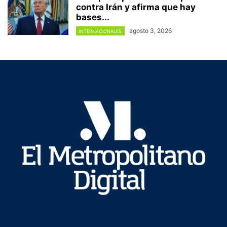
contra Irán y afirma que hay
bases...
agosto 3, 2026
INTERNACIONALES