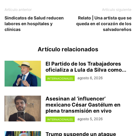
Artículo anterior
Artículo siguiente
Sindicatos de Salud reducen
Relato | Una artista que se
labores en hospitales y
queda en el corazón de los
clínicas
salvadoreños
Artículo relacionados
El Partido de los Trabajadores
oficializa a Lula da Silva como...
agosto 6, 2026
INTERNACIONALES
Asesinan al ‘influencer’
mexicano César Gastélum en
plena transmisión en vivo
agosto 5, 2026
INTERNACIONALES
Trump suspende un ataque