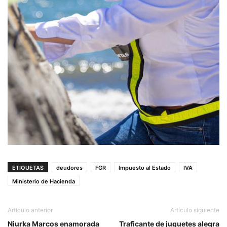
ETIQUETAS
deudores
FGR
Impuesto al Estado
IVA
Ministerio de Hacienda
Artículo anterior
Artículo siguiente
Niurka Marcos enamorada
Traficante de juguetes alegra