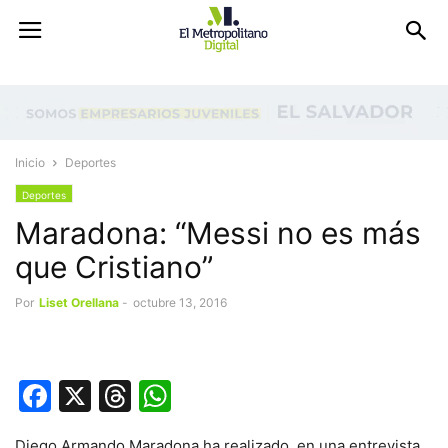
Inicio
Deportes
Deportes
Maradona: “Messi no es más
que Cristiano”
Por
Liset Orellana
-
octubre 13, 2016
Facebook
X
Threads
WhatsApp
Diego Armando Maradona ha realizado, en una entrevista