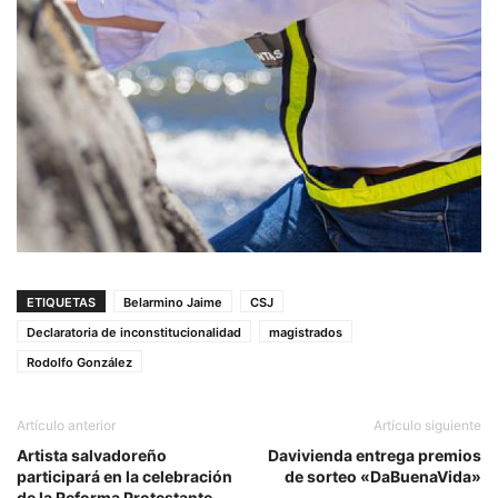
ETIQUETAS
Belarmino Jaime
CSJ
Declaratoria de inconstitucionalidad
magistrados
Rodolfo González
Artículo anterior
Artículo siguiente
Artista salvadoreño
Davivienda entrega premios
participará en la celebración
de sorteo «DaBuenaVida»
de la Reforma Protestante,