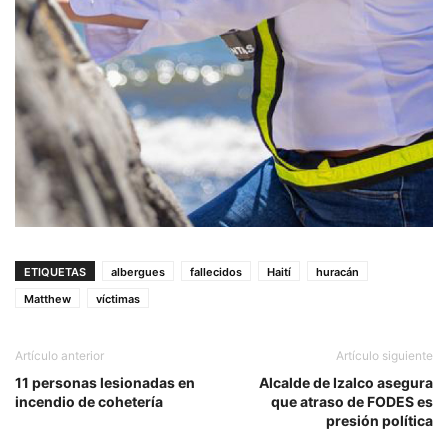
ETIQUETAS
albergues
fallecidos
Haití
huracán
Matthew
víctimas
Artículo anterior
Artículo siguiente
11 personas lesionadas en
Alcalde de Izalco asegura
incendio de cohetería
que atraso de FODES es
presión política