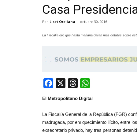
Casa Presidencia
Por
Liset Orellana
-
octubre 30, 2016
La Fiscalía dijo que hasta mañana darán más detalles sobre est
Facebook
X
Threads
WhatsApp
El Metropolitano Digital
La Fiscalía General de la República (FGR) con
madrugada, por enriquecimiento ilícito, entre l
exsecretario privado, hay tres personas deteni