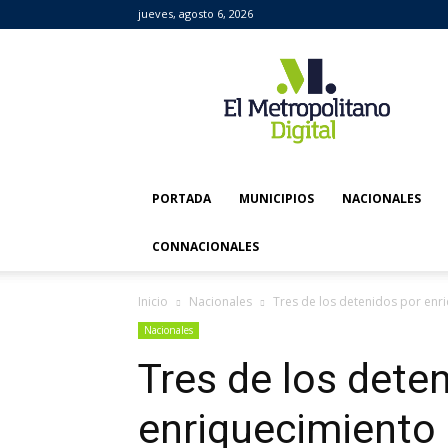
jueves, agosto 6, 2026
El
Metropolitano
Digital
PORTADA
MUNICIPIOS
NACIONALES
CONNACIONALES
Inicio
Nacionales
Tres de los detenidos por enri
Nacionales
Tres de los dete
enriquecimiento i