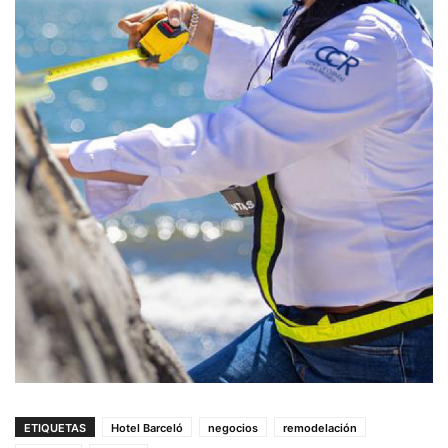
ETIQUETAS
Hotel Barceló
negocios
remodelación