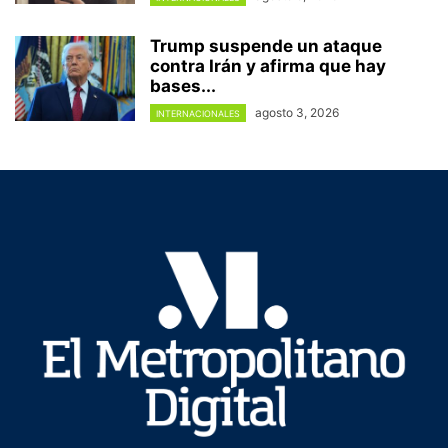
Trump suspende un ataque
contra Irán y afirma que hay
bases...
agosto 3, 2026
INTERNACIONALES