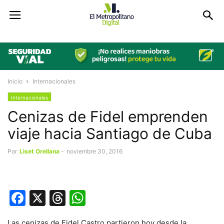
Inicio
Internacionales
Internacionales
Cenizas de Fidel emprenden
viaje hacia Santiago de Cuba
Por
Liset Orellana
-
noviembre 30, 2016
Facebook
X
Threads
WhatsApp
Las cenizas de Fidel Castro partieron hoy desde la