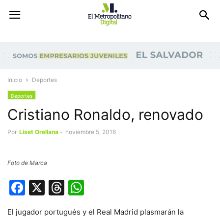
Inicio
Deportes
Deportes
Cristiano Ronaldo, renovado
Por
Liset Orellana
-
noviembre 5, 2016
Foto de Marca
Facebook
X
Threads
WhatsApp
El jugador portugués y el Real Madrid plasmarán la