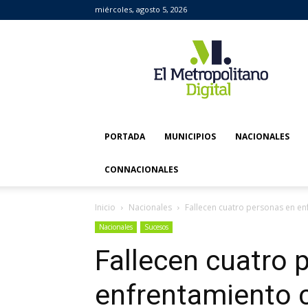
miércoles, agosto 5, 2026
El
Metropolitano
Digital
PORTADA
MUNICIPIOS
NACIONALES
CONNACIONALES
Inicio
Nacionales
Fallecen cuatro personas en en
Nacionales
Sucesos
Fallecen cuatro 
enfrentamiento c