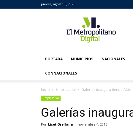
jueves, agosto 6, 2026
El
Metropolitano
Digital
PORTADA
MUNICIPIOS
NACIONALES
CONNACIONALES
Inicio
Empresarial
Galerías inaugura tienda Aldo
Empresarial
Galerías inaugur
Por
Liset Orellana
-
noviembre 4, 2016