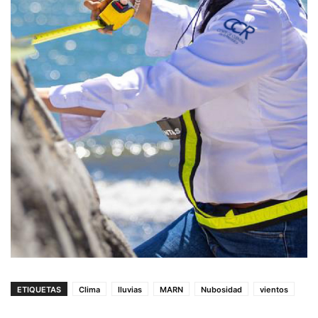
ETIQUETAS
Clima
lluvias
MARN
Nubosidad
vientos