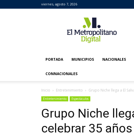
viernes, agosto 7, 2026
El
Metropolitano
Digital
PORTADA
MUNICIPIOS
NACIONALES
CONNACIONALES
Inicio
Entretenimiento
Grupo Niche llega a El Sal
Entretenimiento
Espectáculos
Grupo Niche lleg
celebrar 35 años