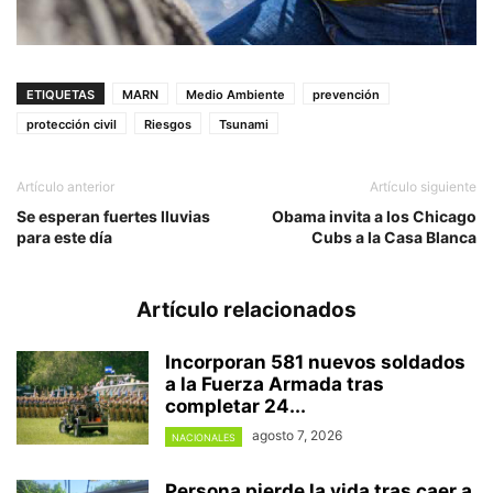
ETIQUETAS
MARN
Medio Ambiente
prevención
protección civil
Riesgos
Tsunami
Artículo anterior
Artículo siguiente
Se esperan fuertes lluvias
Obama invita a los Chicago
para este día
Cubs a la Casa Blanca
Artículo relacionados
Incorporan 581 nuevos soldados
a la Fuerza Armada tras
completar 24...
agosto 7, 2026
NACIONALES
Persona pierde la vida tras caer a