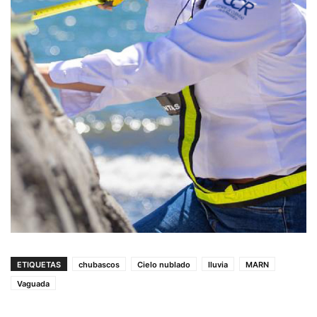
ETIQUETAS
chubascos
Cielo nublado
lluvia
MARN
Vaguada