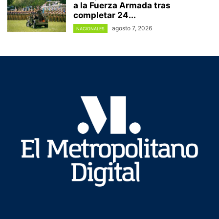
a la Fuerza Armada tras
completar 24...
agosto 7, 2026
NACIONALES