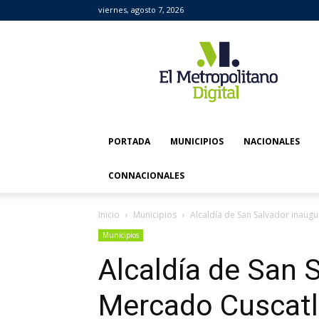
viernes, agosto 7, 2026
El
Metropolitano
Digital
PORTADA
MUNICIPIOS
NACIONALES
CONNACIONALES
Inicio
Municipios
Alcaldía de San Salvador inaug
Municipios
Alcaldía de San 
Mercado Cuscat