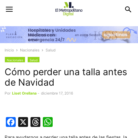
Inicio
Nacionales
Salud
Nacionales
Salud
Cómo perder una talla antes
de Navidad
Por
Liset Orellana
-
diciembre 17, 2016
Facebook
X
Threads
WhatsApp
Para ayudarnos a perder una talla antes de las fiestas, la