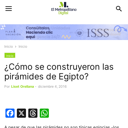
Inicio
Inicio
Inicio
¿Cómo se construyeron las
pirámides de Egipto?
Por
Liset Orellana
-
diciembre 4, 2016
Facebook
X
Threads
WhatsApp
A pesar de que las pirámides no son típicas egipcias -los