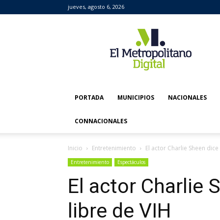
jueves, agosto 6, 2026
El
Metropolitano
Digital
PORTADA
MUNICIPIOS
NACIONALES
CONNACIONALES
Inicio
Entretenimiento
El actor Charlie Sheen dice
Entretenimiento
Espectáculos
El actor Charlie 
libre de VIH