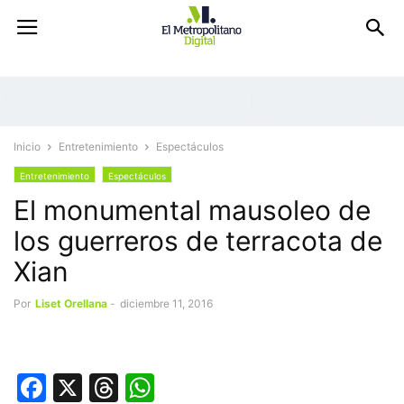
Inicio
Entretenimiento
Espectáculos
Entretenimiento
Espectáculos
El monumental mausoleo de
los guerreros de terracota de
Xian
Por
Liset Orellana
-
diciembre 11, 2016
Facebook
X
Threads
WhatsApp