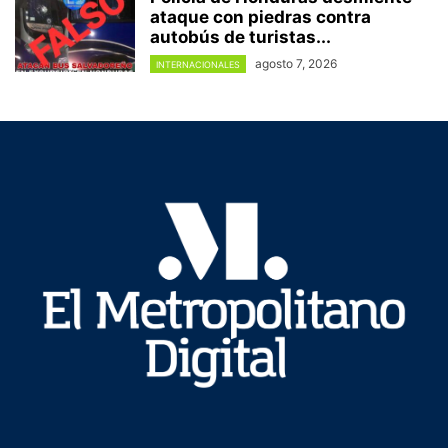
ataque con piedras contra
autobús de turistas...
agosto 7, 2026
INTERNACIONALES