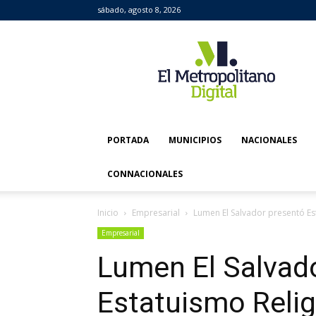
sábado, agosto 8, 2026
El
Metropolitano
Digital
PORTADA
MUNICIPIOS
NACIONALES
CONNACIONALES
Inicio
Empresarial
Lumen El Salvador presentó Es
Empresarial
Lumen El Salvad
Estatuismo Reli