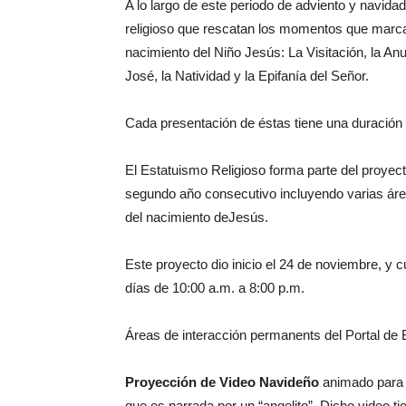
A lo largo de este periodo de adviento y navid
religioso que rescatan los momentos que marca
nacimiento del Niño Jesús: La Visitación, la An
José, la Natividad y la Epifanía del Señor.
Cada presentación de éstas tiene una duración
El Estatuismo Religioso forma parte del proyect
segundo año consecutivo incluyendo varias áreas
del nacimiento deJesús.
Este proyecto dio inicio el 24 de noviembre, y cu
días de 10:00 a.m. a 8:00 p.m.
Áreas de interacción permanents del Portal de 
Proyección de Video Navideño
animado para n
que es narrada por un “angelito”. Dicho video t