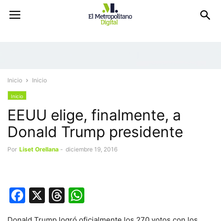
Inicio
Inicio
Inicio
EEUU elige, finalmente, a
Donald Trump presidente
Por
Liset Orellana
-
diciembre 19, 2016
Facebook
X
Threads
WhatsApp
Donald Trump logró oficialmente los 270 votos con los