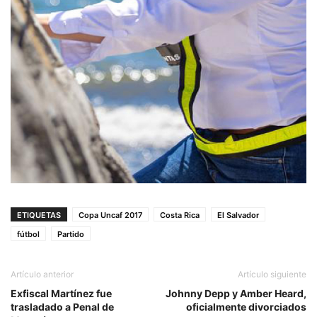
ETIQUETAS
Copa Uncaf 2017
Costa Rica
El Salvador
fútbol
Partido
Artículo anterior
Artículo siguiente
Exfiscal Martínez fue
Johnny Depp y Amber Heard,
trasladado a Penal de
oficialmente divorciados