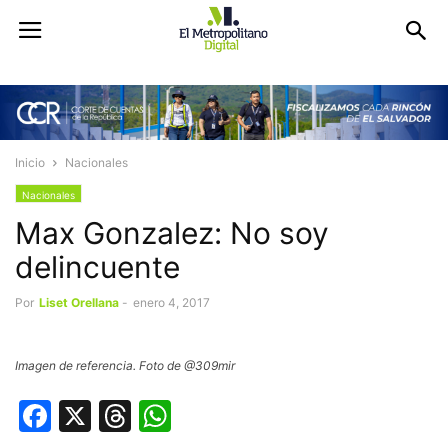
Inicio
Nacionales
Nacionales
Max Gonzalez: No soy
delincuente
Por
Liset Orellana
-
enero 4, 2017
Imagen de referencia. Foto de @309mir
Facebook
X
Threads
WhatsApp