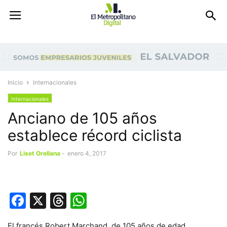
Inicio
Internacionales
Internacionales
Anciano de 105 años
establece récord ciclista
Por
Liset Orellana
-
enero 4, 2017
Facebook
X
Threads
WhatsApp
El francés Robert Marchand, de 105 años de edad,