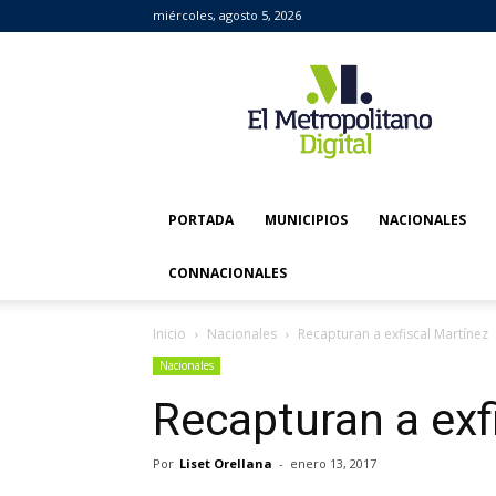
miércoles, agosto 5, 2026
El
Metropolitano
Digital
PORTADA
MUNICIPIOS
NACIONALES
CONNACIONALES
Inicio
Nacionales
Recapturan a exfiscal Martínez
Nacionales
Recapturan a exf
Por
Liset Orellana
-
enero 13, 2017