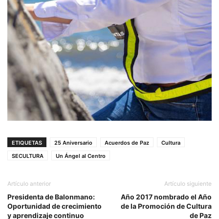
ETIQUETAS
25 Aniversario
Acuerdos de Paz
Cultura
SECULTURA
Un Ángel al Centro
Artículo anterior
Artículo siguiente
Presidenta de Balonmano:
Año 2017 nombrado el Año
Oportunidad de crecimiento
de la Promoción de Cultura
y aprendizaje continuo
de Paz