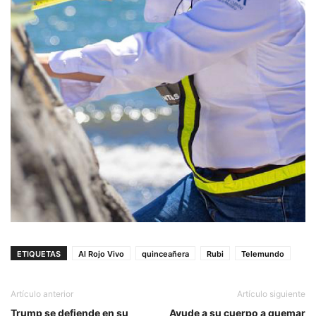
ETIQUETAS
Al Rojo Vivo
quinceañera
Rubi
Telemundo
Artículo anterior
Artículo siguiente
Trump se defiende en su
Ayude a su cuerpo a quemar