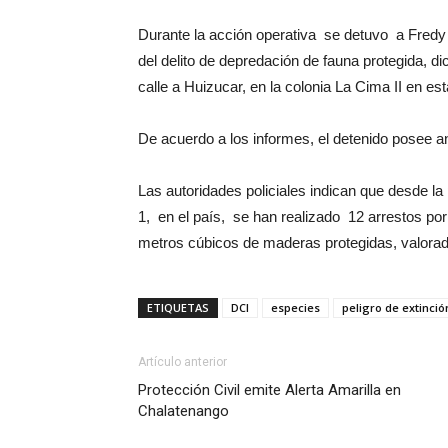
Durante la acción operativa se detuvo a Fred
del delito de depredación de fauna protegida, d
calle a Huizucar, en la colonia La Cima II en est
De acuerdo a los informes, el detenido posee an
Las autoridades policiales indican que desde l
1, en el país, se han realizado 12 arrestos po
metros cúbicos de maderas protegidas, valora
ETIQUETAS
DCI
especies
peligro de extinció
Artículo anterior
Protección Civil emite Alerta Amarilla en
Chalatenango