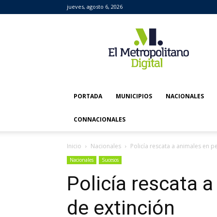
jueves, agosto 6, 2026
El
Metropolitano
Digital
PORTADA
MUNICIPIOS
NACIONALES
CONNACIONALES
Inicio
Nacionales
Policía rescata a animales en pe
Nacionales
Sucesos
Policía rescata a
de extinción