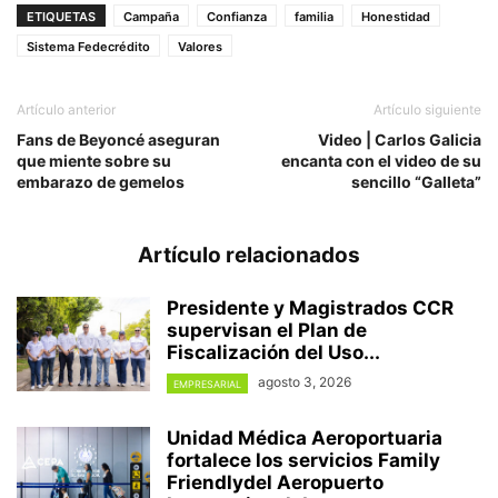
ETIQUETAS
Campaña
Confianza
familia
Honestidad
Sistema Fedecrédito
Valores
Artículo anterior
Artículo siguiente
Fans de Beyoncé aseguran
Video | Carlos Galicia
que miente sobre su
encanta con el video de su
embarazo de gemelos
sencillo “Galleta”
Artículo relacionados
Presidente y Magistrados CCR
supervisan el Plan de
Fiscalización del Uso...
agosto 3, 2026
EMPRESARIAL
Unidad Médica Aeroportuaria
fortalece los servicios Family
Friendlydel Aeropuerto