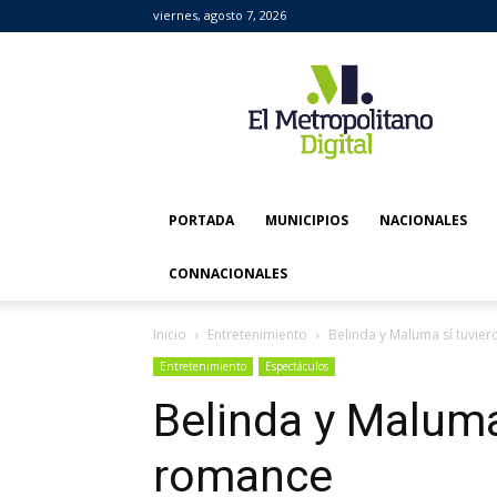
viernes, agosto 7, 2026
El
Metropolitano
Digital
PORTADA
MUNICIPIOS
NACIONALES
CONNACIONALES
Inicio
Entretenimiento
Belinda y Maluma sí tuvie
Entretenimiento
Espectáculos
Belinda y Maluma
romance