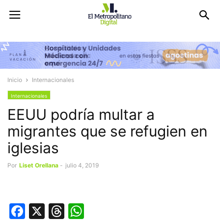
Inicio
Internacionales
Internacionales
EEUU podría multar a
migrantes que se refugien en
iglesias
Por
Liset Orellana
-
julio 4, 2019
Facebook
X
Threads
WhatsApp