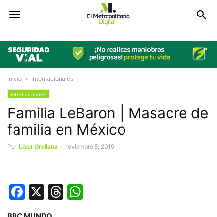
Inicio
Internacionales
Internacionales
Familia LeBaron | Masacre de
familia en México
Por
Liset Orellana
-
noviembre 5, 2019
Facebook
X
Threads
WhatsApp
BBC MUNDO