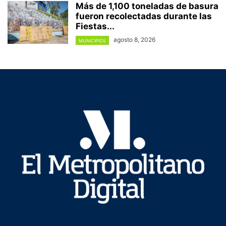
Más de 1,100 toneladas de basura
fueron recolectadas durante las
Fiestas...
agosto 8, 2026
MUNICIPIOS