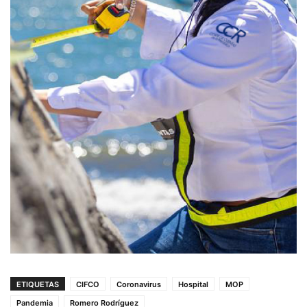
ETIQUETAS
CIFCO
Coronavirus
Hospital
MOP
Pandemia
Romero Rodríguez