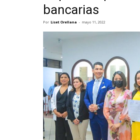
bancarias
Por
Liset Orellana
-
mayo 11, 2022