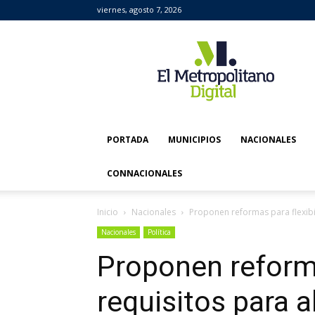
viernes, agosto 7, 2026
El
Metropolitano
Digital
PORTADA
MUNICIPIOS
NACIONALES
CONNACIONALES
Inicio
Nacionales
Proponen reformas para flexibil
Nacionales
Política
Proponen reforma
requisitos para a