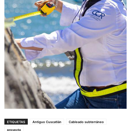
ETIQUETAS
Antiguo Cuscatlán
Cableado subterráneo
proyecto