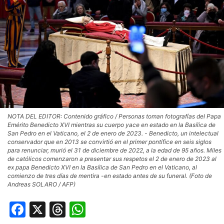
NOTA DEL EDITOR: Contenido gráfico / Personas toman fotografías del Papa
Emérito Benedicto XVI mientras su cuerpo yace en estado en la Basílica de
San Pedro en el Vaticano, el 2 de enero de 2023. - Benedicto, un intelectual
conservador que en 2013 se convirtió en el primer pontífice en seis siglos
para renunciar, murió el 31 de diciembre de 2022, a la edad de 95 años. Miles
de católicos comenzaron a presentar sus respetos el 2 de enero de 2023 al
ex papa Benedicto XVI en la Basílica de San Pedro en el Vaticano, al
comienzo de tres días de mentira -en estado antes de su funeral. (Foto de
Andreas SOLARO / AFP)
Facebook
X
Threads
WhatsApp