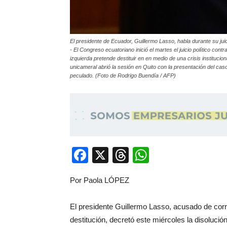
El presidente de Ecuador, Guillermo Lasso, habla durante su jui
- El Congreso ecuatoriano inició el martes el juicio político cont
izquierda pretende destituir en en medio de una crisis instituci
unicameral abrió la sesión en Quito con la presentación del caso
peculado. (Foto de Rodrigo Buendía / AFP)
Facebook
X
Threads
WhatsApp
Por Paola LÓPEZ
El presidente Guillermo Lasso, acusado de cor
destitución, decretó este miércoles la disolución