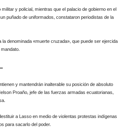
litar y policial, mientras que el palacio de gobierno en el
 un puñado de uniformados, constataron periodistas de la
ca la denominada «muerte cruzada», que puede ser ejercida
l mandato.
–
tienen y mantendrán inalterable su posición de absoluto
Nelson Proaño, jefe de las fuerzas armadas ecuatorianas,
sa.
estituir a Lasso en medio de violentas protestas indígenas
tos para sacarlo del poder.