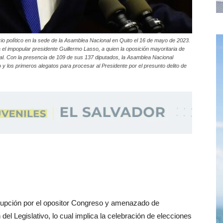
cio político en la sede de la Asamblea Nacional en Quito el 16 de mayo de 2023.
ra el impopular presidente Guillermo Lasso, a quien la oposición mayoritaria de
onal. Con la presencia de 109 de sus 137 diputados, la Asamblea Nacional
 y los primeros alegatos para procesar al Presidente por el presunto delito de
rupción por el opositor Congreso y amenazado de
 del Legislativo, lo cual implica la celebración de elecciones